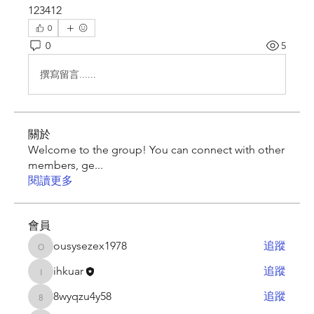
123412
0
0
5
撰寫留言......
關於
Welcome to the group! You can connect with other
members, ge
...
閱讀更多
會員
ousysezex1978
追蹤
ousysezex1978
ihkuar
追蹤
ihkuar
8wyqzu4y58
追蹤
8wyqzu4y58