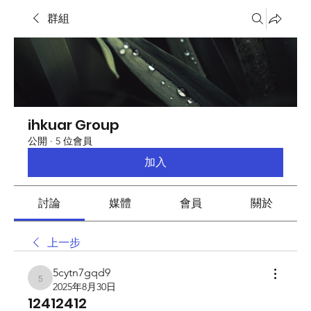
群組
ihkuar Group
公開
·
5 位會員
加入
討論
媒體
會員
關於
上一步
5cytn7gqd9
5cytn7gqd9
2025年8月30日
12412412