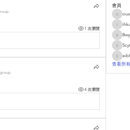
會員
group.
ous
ousyse
ihk
ihkuar
1 次瀏覽
8wy
8wyqzu
5cy
5cytn7g
eib
eibft4f
查看所有
 group.
4 次瀏覽