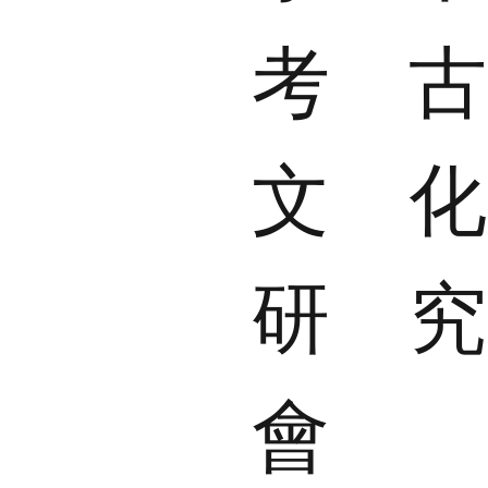
考
文
研
會