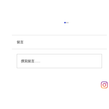
留言
撰寫留言......
04-12-2025 水下考古與文物修復技術揭
秘（第一階段）