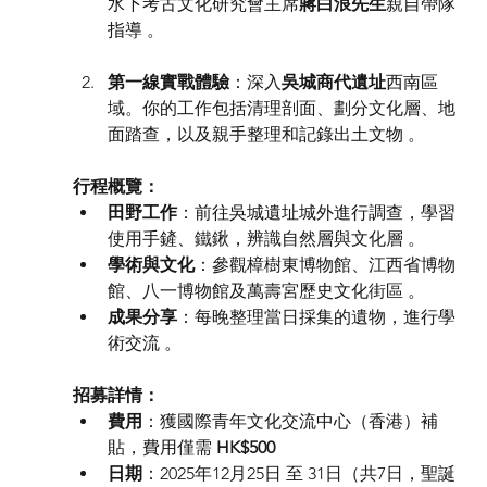
水下考古文化研究會主席
蔣白浪先生
親自帶隊
指導 。
第一線實戰體驗
：深入
吳城商代遺址
西南區
域。你的工作包括清理剖面、劃分文化層、地
面踏查，以及親手整理和記錄出土文物 。
行程概覽：
田野工作
：前往吳城遺址城外進行調查，學習
使用手鏟、鐵鍬，辨識自然層與文化層 。
學術與文化
：參觀樟樹東博物館、江西省博物
館、八一博物館及萬壽宮歷史文化街區 。
成果分享
：每晚整理當日採集的遺物，進行學
術交流 。
招募詳情：
費⽤
：獲國際青年文化交流中心（香港）補
貼，費⽤僅需 
HK$500
日期
：2025年12月25日 至 31日（共7日，聖誕