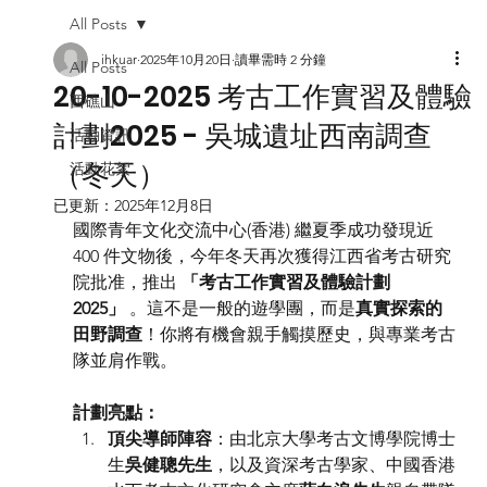
All Posts
ihkuar
2025年10月20日
讀畢需時 2 分鐘
All Posts
20-10-2025 考古⼯作實習及體驗
西礁山
計劃2025 - 吳城遺址⻄南調查
活動資訊
（冬天）
活動花絮
已更新：
2025年12月8日
國際青年文化交流中心(香港) 繼夏季成功發現近 
400 件文物後，今年冬天再次獲得江西省考古研究
院批准，推出 
「考古工作實習及體驗計劃 
2025」
 。這不是一般的遊學團，而是
真實探索的
田野調查
！你將有機會親手觸摸歷史，與專業考古
隊並肩作戰。
計劃亮點：
頂尖導師陣容
：由北京大學考古文博學院博士
生
吳健聰先生
，以及資深考古學家、中國香港