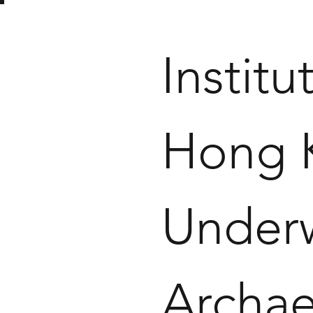
Institu
Hong 
Under
Archa