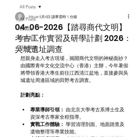
All Posts
ihkuar
5月4日
讀畢需時 1 分鐘
All Posts
04-06-2026【踏尋商代文明】
西礁山
考古工作實習及研學計劃 2026：
活動資訊
吳城遺址調查
活動花絮
想親身走入考古現場，揭開商代文明的神秘面紗？
由國際青年文化交流中心（香港）主辦，今年暑假
將帶領香港大專生前往江西清江盆地，直接參與吳
城遺址周邊區域的田野考古調查。
計劃亮點：
專業導師引領：
 由北京大學考古系博士生及
資深考古專家全程指導。
實戰工作體驗：
 學習清理剖面、地面踏查及
遺物整理等專業技能。