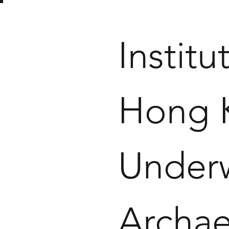
Institu
Hong 
Under
Archa