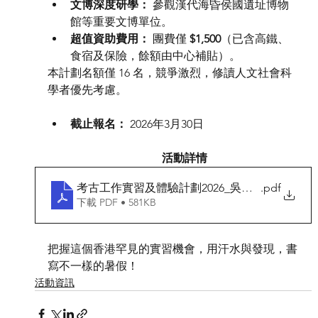
文博深度研學：
 參觀漢代海昏侯國遺址博物
館等重要文博單位。
超值資助費用：
 團費僅 
$1,500
（已含高鐵、
食宿及保險，餘額由中心補貼）。
本計劃名額僅 16 名，競爭激烈，修讀人文社會科
學者優先考慮。
截止報名：
 2026年3月30日
活動詳情
考古工作實習及體驗計劃2026_吳城遺址西南調
.pdf
下載 PDF • 581KB
把握這個香港罕見的實習機會，用汗水與發現，書
寫不一樣的暑假！
活動資訊