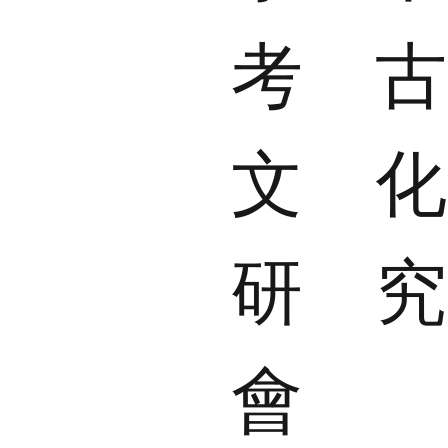
考
文
研
會