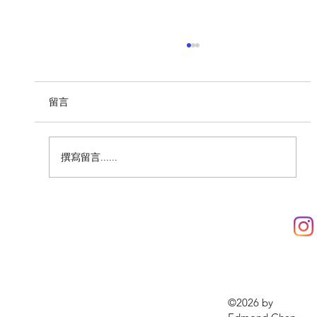
留言
撰寫留言......
20-10-2025 考古⼯作實習及體驗計劃
2025 - 吳城遺址⻄南調查（冬天）
©2026 by