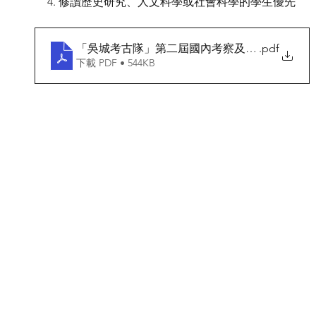
4. 修讀歷史研究、⼈文科學或社會科學的學⽣優先
「吳城考古隊」第二屆國內考察及工作體驗計劃20
.pdf
下載 PDF • 544KB