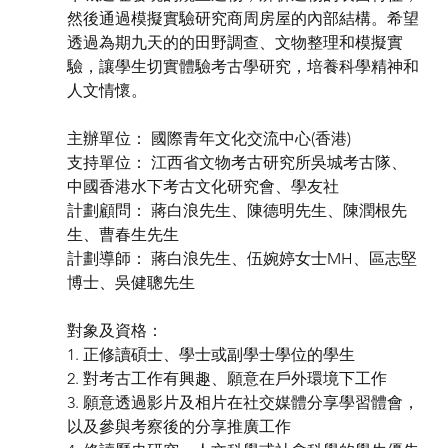
然後通過模擬實驗研究商周房屋的內部結構。希望
透過為期九天的的⽥野調查、文物整理和模擬實
驗，讓學⽣切實體驗考古學研究，培養科學精神和
⼈文情懷。
主辦單位： 國際青年文化交流中⼼(香港)
⽀持單位： 江⻄省文物考古研究所吳城考古隊、
中國香港⽔下考古文化研究會、學友社
計劃顧問： 蔣⽩浪先⽣、陳德明先⽣、陳潤根先
⽣、曹春⽣先⽣
計劃導師： 蔣⽩浪先⽣、伍婉婷女⼠MH、區志堅
博⼠、吳健聰先⽣
對象及資格：
1. 正修讀碩⼠、學⼠或副學⼠學位的學⽣
2. 對考古⼯作有興趣、願意在⼾外環境下⼯作
3. 願意透過影片及相片在社交媒體分享學習體會，
以及參與考察後的分享推廣⼯作