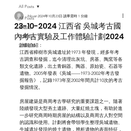
All Posts
ihkuar
2024年10月23日
讀畢需時 1 分鐘
All Posts
23-10-2024 江西省 吳城考古國
西礁山
內考古實驗及⼯作體驗計劃2024
活動資訊
計劃介紹：
活動花絮
江⻄省樟樹市吳城遺址於1973 年發現，經多年考
古調查和發掘，迄今清理出灰坑、房基、陶窯等各
類文化遺跡，出⼟青銅器、陶器、原始瓷、⽯器等
遺物。2005年發表《吳城——1973-2002年考古發
掘報告》，記錄1973年⾄2002年間共計10次的考古
發掘情況。
房屋建築是商周考古學研究的重要課題之⼀。隨著
陸續發現⼤型夯⼟遺跡、⼤量紅燒⼟塊，有助於進
⼀步研究商周時期房屋的結構以及商周古⼈對空間
的認識和使⽤。計劃將會帶領學⽣整理吳城遺物、
⽜城遺址發現的燒⼟遺物，辨析遺物的表⾯特征，