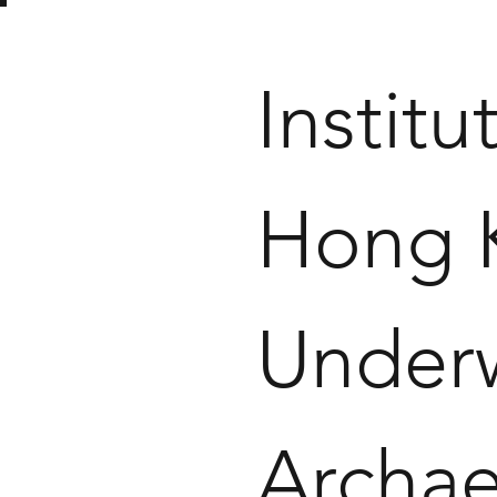
Institu
Hong 
Under
Archa