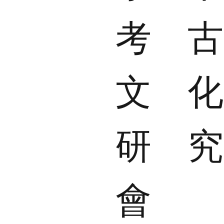
考
文
研
會